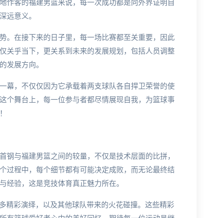
地作客的福建男篮来说，每一次成功都是向外界证明自
深远意义。
势。在接下来的日子里，每一场比赛都至关重要，因此
仅关乎当下，更关系到未来的发展规划，包括人员调整
的发展方向。
一幕，不仅仅因为它承载着两支球队各自捍卫荣誉的使
这个舞台上，每一位参与者都尽情展现自我，为篮球事
！
首钢与福建男篮之间的较量，不仅是技术层面的比拼，
个过程中，每个细节都有可能决定成败，而无论最终结
与经验，这是竞技体育真正魅力所在。
更多精彩演绎，以及其他球队带来的火花碰撞。这些精彩