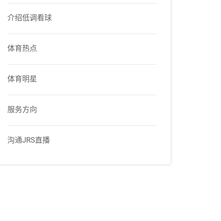
介绍低调看球
体育热点
体育明星
服务方向
沟通JRS直播