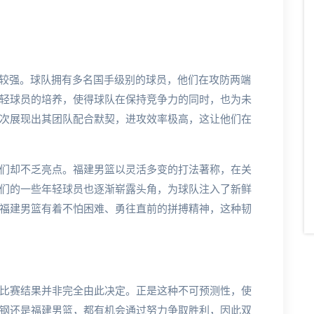
对较强。球队拥有多名国手级别的球员，他们在攻防两端
轻球员的培养，使得球队在保持竞争力的同时，也为未
次展现出其团队配合默契，进攻效率极高，这让他们在
们却不乏亮点。福建男篮以灵活多变的打法著称，在关
们的一些年轻球员也逐渐崭露头角，为球队注入了新鲜
福建男篮有着不怕困难、勇往直前的拼搏精神，这种韧
比赛结果并非完全由此决定。正是这种不可预测性，使
钢还是福建男篮，都有机会通过努力争取胜利，因此双