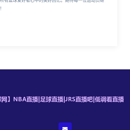
所有篮球爱好者心中的美好回忆。期待每一位运动员继
！