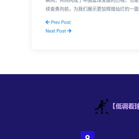
瞬间，共同构成了中国篮球发展的历程，也是
续奋勇向前，为我们展示更加辉煌灿烂的一面
Prev Post
Next Post