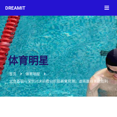
体育明星
首页
体育明星
北京首钢与深圳对决前瞻分析及赛果预测，谁将赢得关键胜利