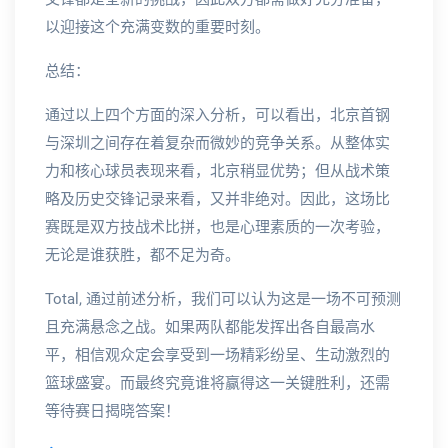
以迎接这个充满变数的重要时刻。
总结：
通过以上四个方面的深入分析，可以看出，北京首钢
与深圳之间存在着复杂而微妙的竞争关系。从整体实
力和核心球员表现来看，北京稍显优势；但从战术策
略及历史交锋记录来看，又并非绝对。因此，这场比
赛既是双方技战术比拼，也是心理素质的一次考验，
无论是谁获胜，都不足为奇。
Total, 通过前述分析，我们可以认为这是一场不可预测
且充满悬念之战。如果两队都能发挥出各自最高水
平，相信观众定会享受到一场精彩纷呈、生动激烈的
篮球盛宴。而最终究竟谁将赢得这一关键胜利，还需
等待赛日揭晓答案！