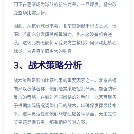
们正在逐渐成为球队的新生力量，一旦爆发，将会改
变整场比赛走势。
因此，从核心球员来看，北京首钢似乎稍占上风，但
深圳若能充分发挥其新星潜力，也未必没有机会逆
袭。这场比赛无疑将考验双方主教练如何调动起核心
球员，为各自争取更大的胜算。
3、战术策略分析
战术策略是影响比赛结果的重要因素之一。北京首钢
向来以稳健著称，他们通常采取控制节奏、加强防守
反击的策略。在面对不同风格的对手时，北京首钢善
于根据实际情况调整自己的战术，以确保发挥最佳水
平。这种灵活性使他们能够适应各种场面，无论是快
节奏还是慢节奏，都有相应应对方案。