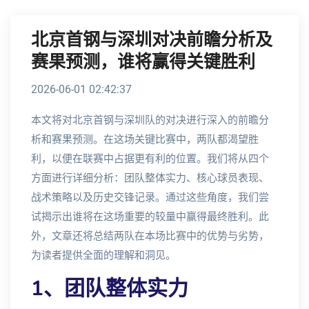
北京首钢与深圳对决前瞻分析及
赛果预测，谁将赢得关键胜利
2026-06-01 02:42:37
本文将对北京首钢与深圳队的对决进行深入的前瞻分
析和赛果预测。在这场关键比赛中，两队都渴望胜
利，以便在联赛中占据更有利的位置。我们将从四个
方面进行详细分析：团队整体实力、核心球员表现、
战术策略以及历史交锋记录。通过这些角度，我们尝
试揭示出谁将在这场重要的较量中赢得最终胜利。此
外，文章还将总结两队在本场比赛中的优势与劣势，
为读者提供全面的理解和洞见。
1、团队整体实力