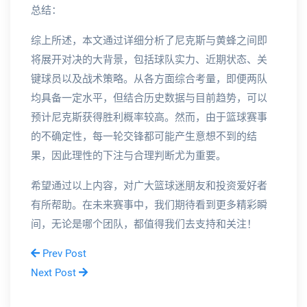
总结：
综上所述，本文通过详细分析了尼克斯与黄蜂之间即
将展开对决的大背景，包括球队实力、近期状态、关
键球员以及战术策略。从各方面综合考量，即便两队
均具备一定水平，但结合历史数据与目前趋势，可以
预计尼克斯获得胜利概率较高。然而，由于篮球赛事
的不确定性，每一轮交锋都可能产生意想不到的结
果，因此理性的下注与合理判断尤为重要。
希望通过以上内容，对广大篮球迷朋友和投资爱好者
有所帮助。在未来赛事中，我们期待看到更多精彩瞬
间，无论是哪个团队，都值得我们去支持和关注！
Prev Post
Next Post