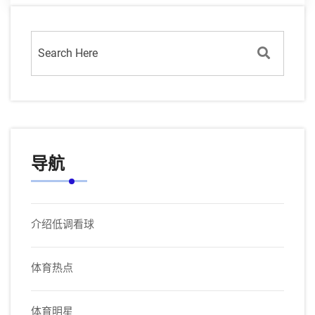
导航
介绍低调看球
体育热点
体育明星