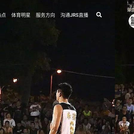
热点
体育明星
服务方向
沟通JRS直播