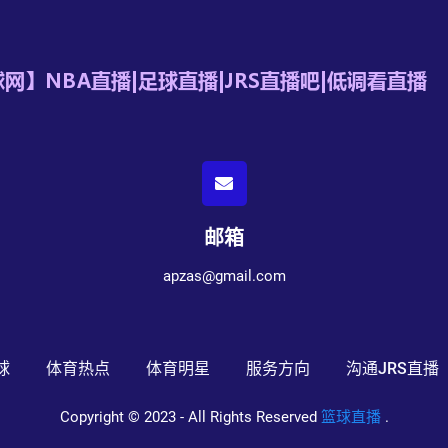
邮箱
apzas@gmail.com
球
体育热点
体育明星
服务方向
沟通JRS直播
Copyright © 2023 - All Rights Reserved
篮球直播
.