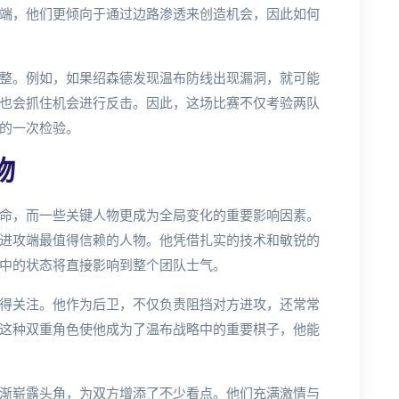
端，他们更倾向于通过边路渗透来创造机会，因此如何
整。例如，如果绍森德发现温布防线出现漏洞，就可能
也会抓住机会进行反击。因此，这场比赛不仅考验两队
的一次检验。
物
命，而一些关键人物更成为全局变化的重要影响因素。
进攻端最值得信赖的人物。他凭借扎实的技术和敏锐的
中的状态将直接影响到整个团队士气。
得关注。他作为后卫，不仅负责阻挡对方进攻，还常常
这种双重角色使他成为了温布战略中的重要棋子，他能
渐崭露头角，为双方增添了不少看点。他们充满激情与