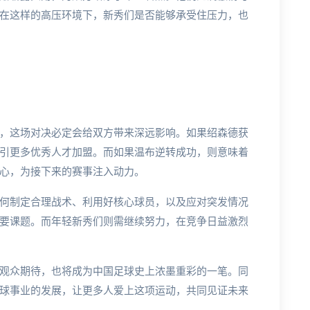
在这样的高压环境下，新秀们是否能够承受住压力，也
，这场对决必定会给双方带来深远影响。如果绍森德获
引更多优秀人才加盟。而如果温布逆转成功，则意味着
心，为接下来的赛事注入动力。
何制定合理战术、利用好核心球员，以及应对突发情况
要课题。而年轻新秀们则需继续努力，在竞争日益激烈
观众期待，也将成为中国足球史上浓墨重彩的一笔。同
球事业的发展，让更多人爱上这项运动，共同见证未来