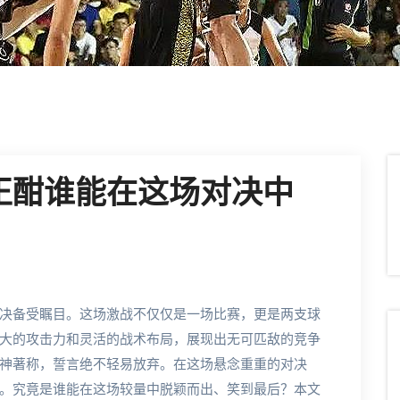
正酣谁能在这场对决中
决备受瞩目。这场激战不仅仅是一场比赛，更是两支球
大的攻击力和灵活的战术布局，展现出无可匹敌的竞争
神著称，誓言绝不轻易放弃。在这场悬念重重的对决
。究竟是谁能在这场较量中脱颖而出、笑到最后？本文