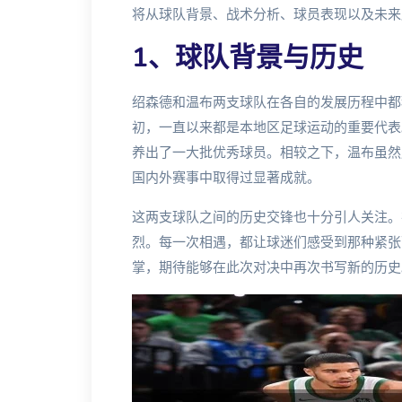
将从球队背景、战术分析、球员表现以及未来
1、球队背景与历史
绍森德和温布两支球队在各自的发展历程中都
初，一直以来都是本地区足球运动的重要代表
养出了一大批优秀球员。相较之下，温布虽然
国内外赛事中取得过显著成就。
这两支球队之间的历史交锋也十分引人关注。
烈。每一次相遇，都让球迷们感受到那种紧张
掌，期待能够在此次对决中再次书写新的历史