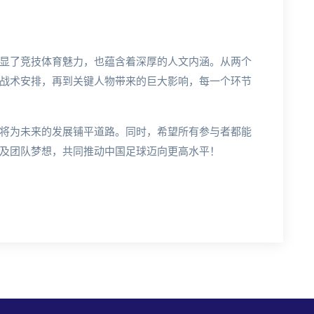
显了竞技体育魅力，也蕴含着深厚的人文内涵。从两个
战术安排，再到关键人物带来的巨大影响，每一个环节
将为未来的发展铺平道路。同时，希望所有参与者都能
及团队梦想，共同推动中国足球迈向更高水平！