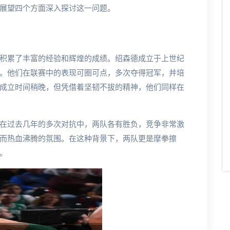
展望四个方面深入探讨这一问题。
积累了丰富的经验和辉煌的成绩。绍森德成立于上世纪
。他们在联赛中的表现可圈可点，多次夺得冠军，并培
成立时间稍晚，但凭借着坚韧不拔的精神，他们同样在
在过去几年的多次对抗中，两队各有胜负，竞争非常激
而热血沸腾的氛围。在这种背景下，两队更是摩拳擦
。