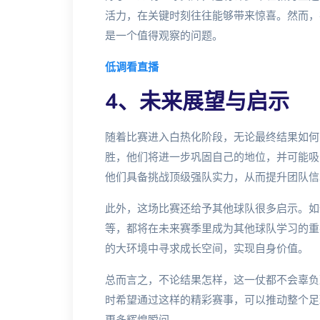
活力，在关键时刻往往能够带来惊喜。然而，
是一个值得观察的问题。
低调看直播
4、未来展望与启示
随着比赛进入白热化阶段，无论最终结果如何
胜，他们将进一步巩固自己的地位，并可能吸
他们具备挑战顶级强队实力，从而提升团队信
此外，这场比赛还给予其他球队很多启示。如
等，都将在未来赛季里成为其他球队学习的重
的大环境中寻求成长空间，实现自身价值。
总而言之，不论结果怎样，这一仗都不会辜负
时希望通过这样的精彩赛事，可以推动整个足