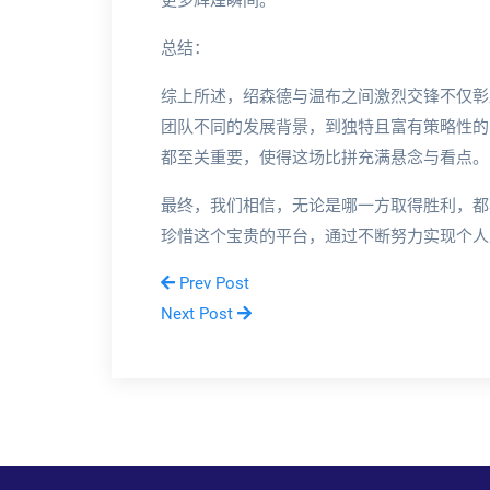
更多辉煌瞬间。
总结：
综上所述，绍森德与温布之间激烈交锋不仅彰
团队不同的发展背景，到独特且富有策略性的
都至关重要，使得这场比拼充满悬念与看点。
最终，我们相信，无论是哪一方取得胜利，都
珍惜这个宝贵的平台，通过不断努力实现个人
Prev Post
Next Post