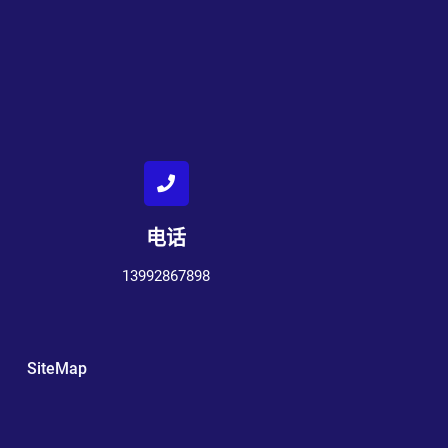
电话
13992867898
SiteMap