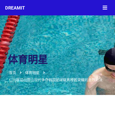
体育明星
首页
体育明星
仁川联迎战蔚山现代争夺韩国足球联赛榜首荣耀的激烈对决