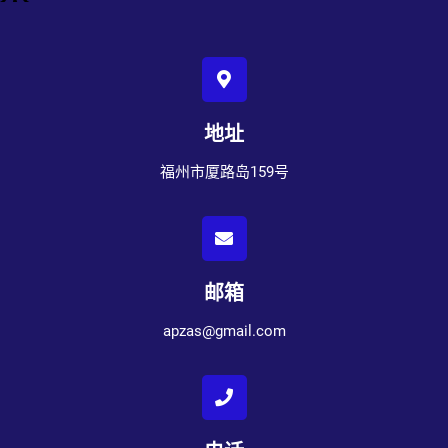
地址
福州市厦路岛159号
邮箱
apzas@gmail.com