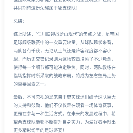
共同期待这份荣耀属于哪支球队！
总结：
综上所述，“仁川联迎战蔚山现代”的焦点之战，是韩国
足球超级联赛中的一次重要较量。从球队现状来看，
两队各有千秋，无论从士气还是阵容深度都不容小
觑。而历史交锋记录则为这场较量增添了不少悬念，
使得每一个细节都可能决定胜负。同时，两队教练在
临场指挥时所采取的战略布局，将成为左右整局走势
的重要因素之一。
最后，不可忽视的是来自于忠实球迷们给予球队巨大
的支持和鼓励，他们不仅仅是在观看一场体育赛事，
更是在参与一种生活方式。在未来的发展过程中，希
望两支球队能够不断提升自身实力，为爱好者奉献出
更多精彩纷呈的足球盛宴！