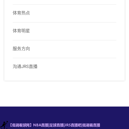
体育热点
体育明星
服务方向
沟通JRS直播