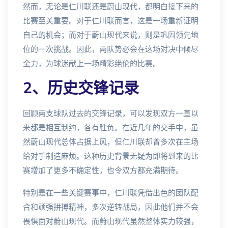
然而，无论是仁川联还是蔚山现代，都明白接下来的
比赛至关重要。对于仁川联而言，这是一场重新证明
自己的机会；而对于蔚山现代来说，则是巩固领先地
位的一次挑战。因此，两队势必会在这场对决中倾尽
全力，为球迷献上一场精彩绝伦的比赛。
2、历史交锋记录
回顾两支球队过去的交锋记录，可以发现双方一直以
来都是相互制约，各有胜负。在近几年的交手中，虽
然蔚山现代总体占据上风，但仁川联却曾多次在主场
给对手制造麻烦。这种历史背景无疑为即将到来的比
赛增加了更多不确定性，也令双方都充满期待。
特别是在一些关键赛事中，仁川联凭借出色的团队配
合和顽强拼搏精神，多次逆转战局，因此他们并不会
畏惧面对蔚山现代。而蔚山现代虽然整体实力较强，