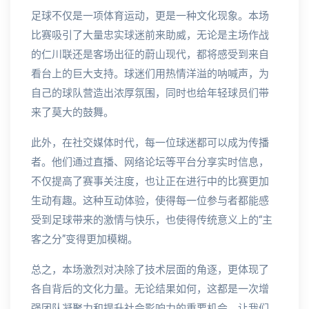
足球不仅是一项体育运动，更是一种文化现象。本场
比赛吸引了大量忠实球迷前来助威，无论是主场作战
的仁川联还是客场出征的蔚山现代，都将感受到来自
看台上的巨大支持。球迷们用热情洋溢的呐喊声，为
自己的球队营造出浓厚氛围，同时也给年轻球员们带
来了莫大的鼓舞。
此外，在社交媒体时代，每一位球迷都可以成为传播
者。他们通过直播、网络论坛等平台分享实时信息，
不仅提高了赛事关注度，也让正在进行中的比赛更加
生动有趣。这种互动体验，使得每一位参与者都能感
受到足球带来的激情与快乐，也使得传统意义上的“主
客之分”变得更加模糊。
总之，本场激烈对决除了技术层面的角逐，更体现了
各自背后的文化力量。无论结果如何，这都是一次增
强团队凝聚力和提升社会影响力的重要机会，让我们