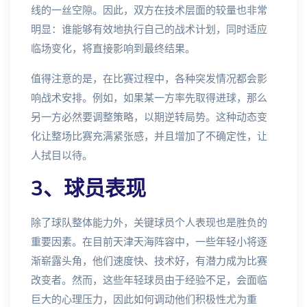
线的一丝空隙。因此，双方在技术层面的较量也非常
明显：谁能够有效地执行自己的战术计划，同时适应
临场变化，将直接影响到最终结果。
值得注意的是，在比赛过程中，各种突发情况都会影
响战术安排。例如，如果某一方率先取得进球，那么
另一方必然要调整策略，以期逆转局势。这种动态变
化让整场比赛充满紧张感，并且增加了不确定性，让
人拭目以待。
3、球员表现
除了球队整体能力外，关键球员个人表现也是胜负的
重要因素。在目前天津天海阵容中，一些年轻小将逐
渐崭露头角，他们速度快、技术好，有潜力成为比赛
改变者。然而，这些年轻球员由于经验不足，会面临
巨大的心理压力，因此如何调动他们积极性尤为重