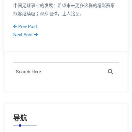
中国足球事业的发展！希望未来更多这样的精彩赛事
能够继续吸引观众眼球，让人铭记。
Prev Post
Next Post
导航