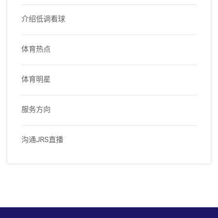
介绍低调看球
体育热点
体育明星
服务方向
沟通JRS直播