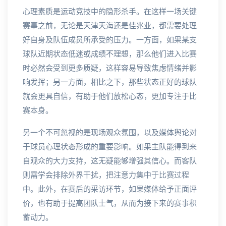
心理素质是运动竞技中的隐形杀手。在这样一场关键
赛事之前，无论是天津天海还是佳兆业，都需要处理
好自身及队伍成员所承受的压力。一方面，如果某支
球队近期状态低迷或成绩不理想，那么他们进入比赛
时必然会受到更多质疑，这样容易导致焦虑情绪并影
响发挥；另一方面，相比之下，那些状态正好的球队
就会更具自信，有助于他们放松心态，更加专注于比
赛本身。
另一个不可忽视的是现场观众氛围，以及媒体舆论对
于球员心理状态形成的重要影响。如果主队能得到来
自观众的大力支持，这无疑能够增强其信心。而客队
则需学会排除外界干扰，把注意力集中于比赛过程
中。此外，在赛后的采访环节，如果媒体给予正面评
价，也有助于提高团队士气，从而为接下来的赛事积
蓄动力。