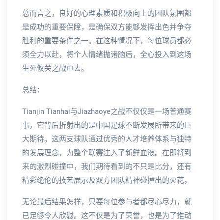
总而言之，良好的心理素质和积极向上的团队氛围都
是成功的重要保障，是确保双方能够发挥出色并争夺
胜利的重要条件之一。在这种情况下，每位球员都必
须全力以赴，将个人情绪抛诸脑后，全心投入到这场
生死攸关之战中去。
总结：
Tianjin Tianhai与Jiazhaoye之战不仅仅是一场普通赛
事，它背后折射出的是中国足球不断发展所带来的巨
大期待。这两支球队通过优秀的人才培养体系与独特
的发展理念，为整个联赛注入了新鲜血液。在即将到
来的激烈碰撞中，我们期待看到的不只是比分，还有
精彩绝伦的技艺展示及双方团队精神碰撞出的火花。
无论最后结果怎样，只要每位参与者都尽心尽力，就
已足够令人欣慰。这不仅是为了荣誉，也是为了推动